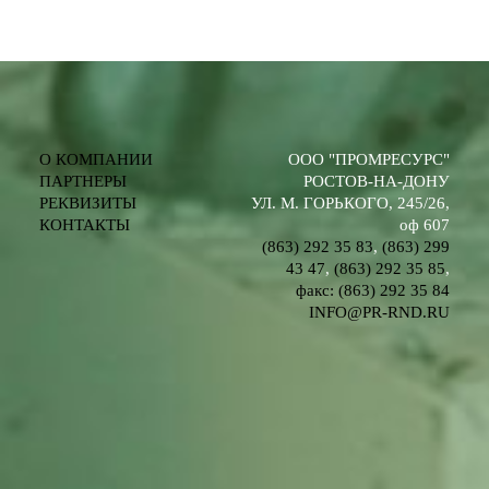
О КОМПАНИИ
ООО "ПРОМРЕСУРС"
ПАРТНЕРЫ
РОСТОВ-НА-ДОНУ
РЕКВИЗИТЫ
УЛ. М. ГОРЬКОГО, 245/26,
КОНТАКТЫ
оф 607
(863) 292 35 83
,
(863) 299
43 47
,
(863) 292 35 85
,
факс: (863) 292 35 84
INFO@PR-RND.RU