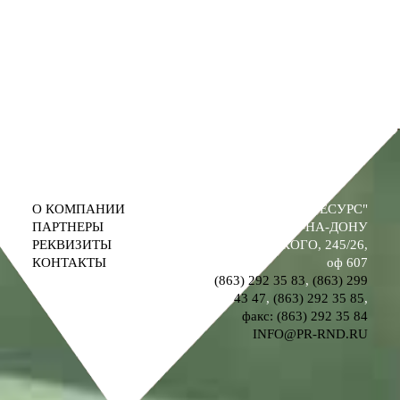
О КОМПАНИИ
ООО "ПРОМРЕСУРС"
ПАРТНЕРЫ
РОСТОВ-НА-ДОНУ
РЕКВИЗИТЫ
УЛ. М. ГОРЬКОГО, 245/26,
КОНТАКТЫ
оф 607
(863) 292 35 83
,
(863) 299
43 47
,
(863) 292 35 85
,
факс: (863) 292 35 84
INFO@PR-RND.RU