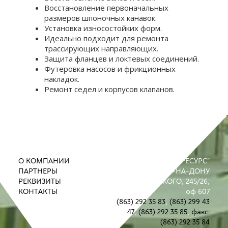
Восстановление первоначальных
размеров шпоночных канавок.
Установка износостойких форм.
Идеально подходит для ремонта
трассирующих направляющих.
Защита фланцев и локтевых соединений.
Футеровка насосов и фрикционных
накладок.
Ремонт седел и корпусов клапанов.
О КОМПАНИИ
ООО "ПРОМРЕСУРС"
ПАРТНЕРЫ
РОСТОВ-НА-ДОНУ
РЕКВИЗИТЫ
УЛ. М. ГОРЬКОГО, 245/26,
КОНТАКТЫ
оф 607
(863) 292 35 83
,
(863) 299 43
47
,
(863) 292 35 85
,
факс:
(863) 292 35 84