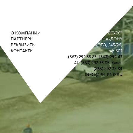
О КОМПАНИИ
ООО "ПРОМРЕСУРС"
ПАРТНЕРЫ
РОСТОВ-НА-ДОНУ
РЕКВИЗИТЫ
УЛ. М. ГОРЬКОГО, 245/26,
КОНТАКТЫ
оф 607
(863) 292 35 83
,
(863) 299 43
47
,
(863) 292 35 85
,
факс:
(863) 292 35 84
INFO@PR-RND.RU