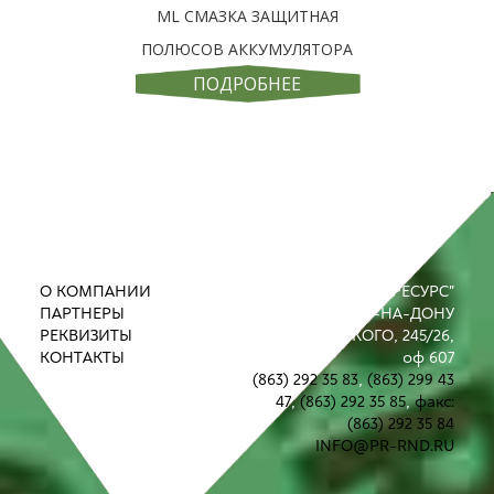
ML СМАЗКА ЗАЩИТНАЯ
ПОЛЮСОВ АККУМУЛЯТОРА
ПОДРОБНЕЕ
О КОМПАНИИ
ООО "ПРОМРЕСУРС"
ПАРТНЕРЫ
РОСТОВ-НА-ДОНУ
РЕКВИЗИТЫ
УЛ. М. ГОРЬКОГО, 245/26,
КОНТАКТЫ
оф 607
(863) 292 35 83
,
(863) 299 43
47
,
(863) 292 35 85
,
факс:
(863) 292 35 84
INFO@PR-RND.RU