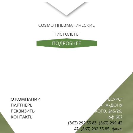
COSMO ПНЕВМАТИЧЕСКИЕ
ПИСТОЛЕТЫ
ПОДРОБНЕЕ
О КОМПАНИИ
ООО "ПРОМРЕСУРС"
ПАРТНЕРЫ
РОСТОВ-НА-ДОНУ
РЕКВИЗИТЫ
УЛ. М. ГОРЬКОГО, 245/26,
КОНТАКТЫ
оф 607
(863) 292 35 83
,
(863) 299 43
47
,
(863) 292 35 85
,
факс: