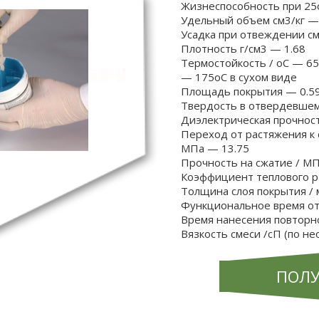
Жизнеспособность при 25
Удельный объем см3/кг —
Усадка при отвеждении см
Плотность г/см3 — 1.68
Термостойкость / oC — 65
— 175oC в сухом виде
Площадь покрытия — 0.59
Твердость в отвердевшем
Диэлектрическая прочнос
Переход от растяжения к 
МПа — 13.75
Прочность на сжатие / М
Коэффициент теплового р
Толщина слоя покрытия / 
Функциональное время о
Время нанесения повторн
Вязкость смеси /сП (по н
ПОЛУ