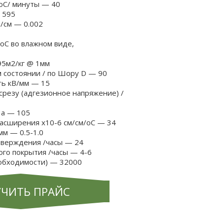
oC/ минуты — 40
 595
/см — 0.002
oC во влажном виде,
5м2/кг @ 1мм
 состоянии / по Шору D — 90
ть кВ/мм — 15
срезу (адгезионное напряжение) /
Па — 105
асширения x10-6 см/см/oC — 34
мм — 0.5-1.0
тверждения /часы — 24
ого покрытия /часы — 4-6
еобходимости) — 32000
ЧИТЬ ПРАЙС