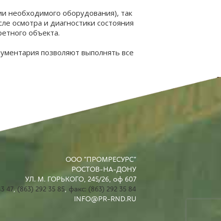
ии необходимого оборудования), так
сле осмотра и диагностики состояния
ретного объекта.
рументария позволяют выполнять все
ООО "ПРОМРЕСУРС"
РОСТОВ-НА-ДОНУ
УЛ. М. ГОРЬКОГО, 245/26, оф 607
43 47
,
(863) 292 35 85
,
факс: (863) 292 35 84
INFO@PR-RND.RU