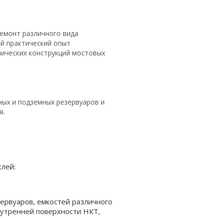
емонт различного вида
й практический опыт
ических конструкций мостовых
ых и подземных резервуаров и
я.
лей:
рвуаров, емкостей различного
внутренней поверхности НКТ,