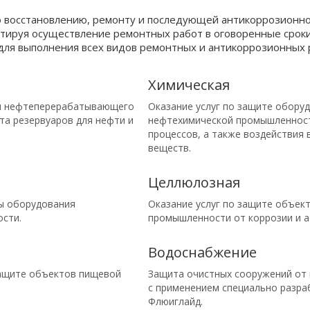
о восстановлению, ремонту и последующей антикоррозионн
нтируя осуществление ремонтных работ в оговоренные сро
я выполнения всех видов ремонтных и антикоррозионных 
Химическая
и нефтеперерабатывающего
Оказание услуг по защите обору
та резервуаров для нефти и
нефтехимической промышленност
процессов, а также воздействия 
веществ.
Целлюлозная
ы оборудования
Оказание услуг по защите объе
сти.
промышленности от коррозии и а
Водоснаб­жение
защите объектов пищевой
Защита очистных сооружений от 
с применением специально разр
Флюиглайд.