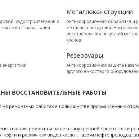
Металло­конструкции
рской, судостроительной и
Антикоррозионная обработка и р
числе и от нарастания
металлоконструкций. Накопленны
восстановления покрытий металл
кранов.
Резервуары
 энергетики,
Антикоррозионная защита наземн
другого емкостного оборудовани
ЖНЫ ВОССТАНОВИТЕЛЬНЫЕ РАБОТЫ
 на ремонтных работах в большинстве промышленных отрас
яются для ремонта и защиты внутренней поверхности резе
я нефти и различных видов кислот, газо-и нефтепроводов, 