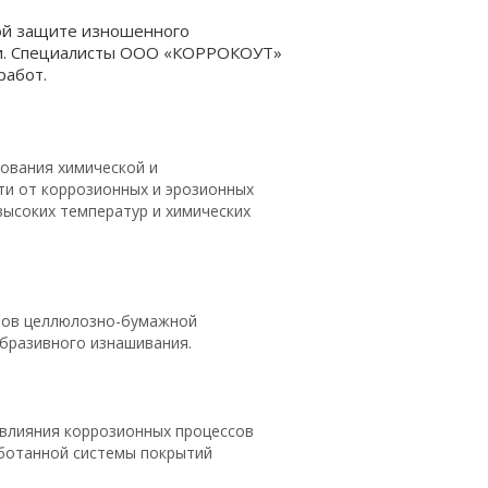
ой защите изношенного
ки. Специалисты ООО «КОРРОКОУТ»
работ.
дования химической и
и от коррозионных и эрозионных
высоких температур и химических
ктов целлюлозно-бумажной
бразивного изнашивания.
влияния коррозионных процессов
аботанной системы покрытий