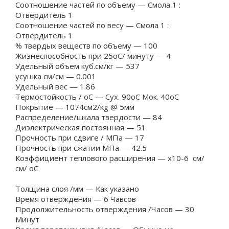
Соотношение частей по объему — Смола 1 :
Отвердитель 1
Соотношение частей по весу — Смола 1 :
Отвердитель 1
% твердых веществ по объему — 100
Жизнеспособность при 25oC/ минуту — 4
Удельный объем куб.см/кг — 537
усушка cм/cм — 0.001
Удельный вес — 1.86
Термостойкость / oC — Сух. 90oC Мок. 40oC
Покрытие — 1074см2/кg @ 5мм
Распределение/шкала твердости — 84
Диэлектрическая постоянная — 51
Прочность при сдвиге / МПa — 17
Прочность при сжатии МПa — 42.5
Коэффициент теплового расширения — x10-6 см/
см/ oC
Толщина слоя /мм — Как указано
Время отверждения — 6 Чавсов
Продолжительность отверждения /Часов — 30
Минут