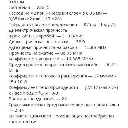
в сухом
состоянии — 232°С
Расход на м2 при нанесении слоем в 6,35 мм —
0,854 кг/м2 или 1,17 м2/кг
Твёрдость после затвердевания — 87 (по Шору Д)
Диэлектрическая прочность
(прочность на пробой) — 310 B/мил
Диэлектрическая постоянная — 38.0
Адгезивная прочность на разрыв — 15,86 МПа
Прочность на сжатие — 98,05 МПа
Коэффициент упругости — 14,885 МH/м
Предел прочности при статическом изгибе — 56,74
МПа
Коэффициент теплового расширения — 27 мм/мм x
°F х 10-6
Коэффициент теплопроводности — [2,14 / (кал х см)
х / sec х см2 х °С] х 10-3
Время затвердевания — 2 ч.
Срок выжидания перед нанесением повторного слоя
— 2-4 ч.
Консистенция смеси Неоседающая пастообразная
консистенция