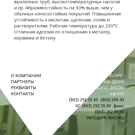
выхлопных труб, высокотемпературных насосов
и пр. Абразивостойкость на 30% выше, чем у
обычных износостойких покрытий. Повышенная
устойчивость к кислотам, щелочам, солям и
растворителям. Рабочая температура до 230°С
Отличная адгезия по отношению к металлу,
керамике и бетону.
О КОМПАНИИ
ООО "ПРОМРЕСУРС"
ПАРТНЕРЫ
РОСТОВ-НА-ДОНУ
РЕКВИЗИТЫ
УЛ. М. ГОРЬКОГО, 245/26,
КОНТАКТЫ
оф 607
(863) 292 35 83
,
(863) 299 43
47
,
(863) 292 35 85
,
факс:
(863) 292 35 84
INFO@PR-RND.RU