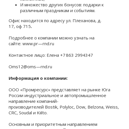
И множество других бонусов: подарки к
различным праздникам и событиям.
Офис находится по адресу
ул. Плеханова, д.
17,
оф
715
.
Подробнее о компании можно узнать на
сайте:
www
.
pr
—
rnd
.
ru
Контактное лицо: Елена +7 863 2994347
Oms
12@
oms
—
rnd
.
ru
Информация о компании:
ООО «
Промресурс
» представляет на рынке Юга
России индустриальное и автопромышленное
направление компаний-
производителей
Bostik
,
Polyloc
,
Dow
,
Belzona
,
Weiss
,
CRC,
Soudal
и
Kiilto
.
Основным и приоритетным направлением