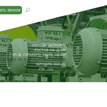
8 (800) 500-88-22
ать звонок
бесплатный многоканальный
ООО "ПРОМРЕСУРС"
РОСТОВ-НА-ДОНУ
УЛ. М. ГОРЬКОГО, 245/26, оф 607
43 47
,
(863) 292 35 85
,
факс: (863) 292 35 84
INFO@PR-RND.RU