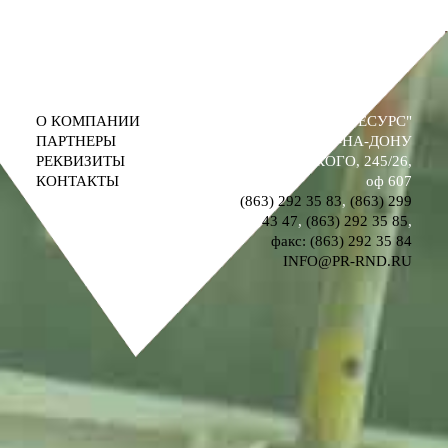
О КОМПАНИИ
ООО "ПРОМРЕСУРС"
ПАРТНЕРЫ
РОСТОВ-НА-ДОНУ
РЕКВИЗИТЫ
УЛ. М. ГОРЬКОГО, 245/26,
КОНТАКТЫ
оф 607
(863) 292 35 83
,
(863) 299
43 47
,
(863) 292 35 85
,
факс: (863) 292 35 84
INFO@PR-RND.RU