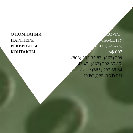
О КОМПАНИИ
ООО "ПРОМРЕСУРС"
ПАРТНЕРЫ
РОСТОВ-НА-ДОНУ
РЕКВИЗИТЫ
УЛ. М. ГОРЬКОГО, 245/26,
КОНТАКТЫ
оф 607
(863) 292 35 83
,
(863) 299
43 47
,
(863) 292 35 85
,
факс: (863) 292 35 84
INFO@PR-RND.RU