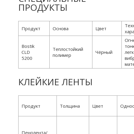
ПРОДУКТЫ
Тех
Продукт
Основа
Цвет
хар
Огн
Bostik
тон
Теплостойкий
CLD
Чёрный
лег
полимер
5200
виб
мат
КЛЕЙКИЕ ЛЕНТЫ
Продукт
Толщина
Цвет
Однос
Пенолента/