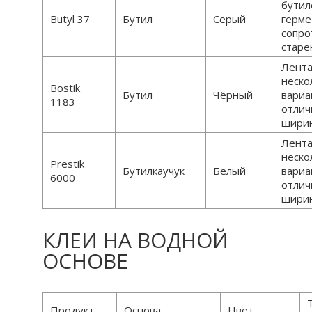
бутил
Butyl 37
Бутил
Серый
герме
сопро
стар
Лента
неско
Bostik
Бутил
Чёрный
вариа
1183
отлич
шири
Лента
неско
Prestik
Бутилкаучук
Белый
вариа
6000
отлич
шири
КЛЕИ НА ВОДНОЙ
ОСНОВЕ
Продукт
Основа
Цвет