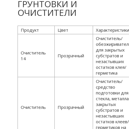
ГРУНТОВКИ И
ОЧИСТИТЕЛИ
Продукт
Цвет
Характеристик
Очиститель/
обезжиривател
для закрытых
Очиститель
Прозрачный
субстратов и
14
незастывших
остатков клея/
герметика
Очиститель/
средство
подготовки для
стекла, металла
закрытых
Очиститель
Прозрачный
субстратов и
незастывших
остатков клеев
герметиков на