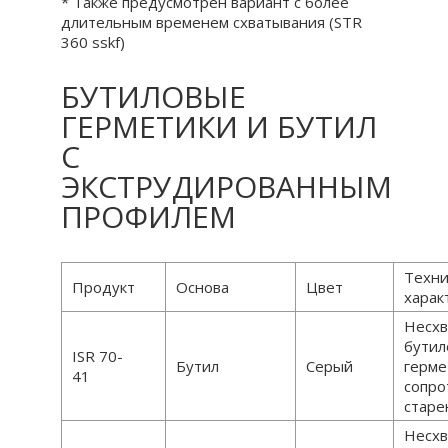
* Также предусмотрен вариант с более
длительным временем схватывания (STR
360 sskf)
БУТИЛОВЫЕ
ГЕРМЕТИКИ И БУТИЛ
С
ЭКСТРУДИРОВАННЫМ
ПРОФИЛЕМ
Техни
Продукт
Основа
Цвет
харак
Несх
бутил
ISR 70-
Бутил
Серый
герме
41
сопро
стар
Несх