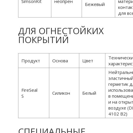
SimsonKit
неопрен
матер
Бежевый
контак
для вс
ДЛЯ ОГНЕСТОЙКИХ
ПОКРЫТИЙ
Техническ
Продукт
Основа
Цвет
характерис
Нейтральн
эластичны
герметик д
FireSeal
использов
Силикон
Белый
S
в помещен
и на откры
воздухе (D
4102 B2)
СПЕЦИАЛЬНЫЕ