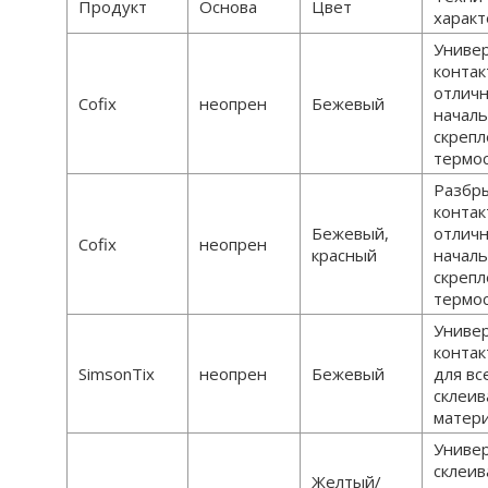
Продукт
Основа
Цвет
характ
Униве
контак
отлич
Cofix
неопрен
Бежевый
начал
скрепл
термо
Разбр
контак
Бежевый,
отлич
Cofix
неопрен
красный
начал
скрепл
термо
Униве
контак
SimsonTix
неопрен
Бежевый
для вс
склеи
матер
Униве
склеи
Желтый/