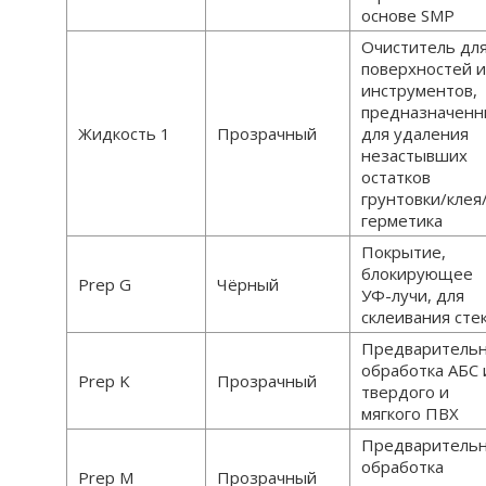
основе SMP
Очиститель дл
поверхностей 
инструментов,
предназначенн
Жидкость 1
Прозрачный
для удаления
незастывших
остатков
грунтовки/клея
герметика
Покрытие,
блокирующее
Prep G
Чёрный
УФ-лучи, для
склеивания сте
Предваритель
обработка АБС 
Prep K
Прозрачный
твердого и
мягкого ПВХ
Предваритель
обработка
Prep M
Прозрачный