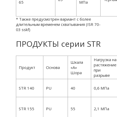
65
МПа
* Также предусмотрен вариант с более
длительным временем схватывания (ISR 70-
03 sskf)
ПРОДУКТЫ серии STR
Нагрузка на
Шкала
растяжение
Продукт
Основа
«A»
при
Шора
разрыве
STR 140
PU
40
0,6 МПа
STR 155
PU
55
2,1 МПа