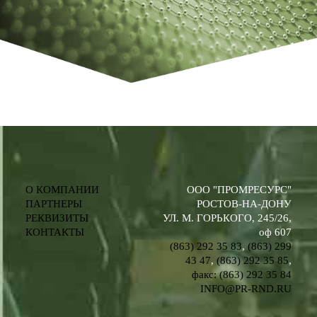
О КОМПАНИИ
ООО "ПРОМРЕСУРС"
ПАРТНЕРЫ
РОСТОВ-НА-ДОНУ
РЕКВИЗИТЫ
УЛ. М. ГОРЬКОГО, 245/26,
КОНТАКТЫ
оф 607
(863) 292 35 83
,
(863) 299
43 47
,
(863) 292 35 85
,
факс: (863) 292 35 84
INFO@PR-RND.RU