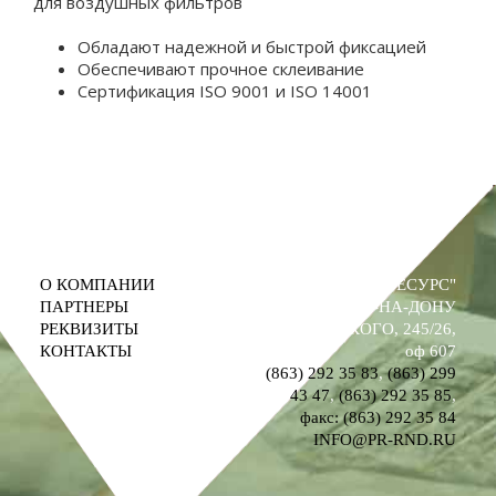
для воздушных фильтров
Обладают надежной и быстрой фиксацией
Обеспечивают прочное склеивание
Сертификация ISO 9001 и ISO 14001
О КОМПАНИИ
ООО "ПРОМРЕСУРС"
ПАРТНЕРЫ
РОСТОВ-НА-ДОНУ
РЕКВИЗИТЫ
УЛ. М. ГОРЬКОГО, 245/26,
КОНТАКТЫ
оф 607
(863) 292 35 83
,
(863) 299
43 47
,
(863) 292 35 85
,
факс: (863) 292 35 84
INFO@PR-RND.RU