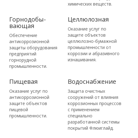
химических веществ.
Горнодобы­
Целлюлозная
вающая
Оказание услуг по
защите объектов
Обеспечение
целлюлозно-бумажной
антикоррозионной
промышленности от
защиты оборудования
коррозии и абразивного
предприятий
изнашивания.
горнорудной
промышленности.
Пищевая
Водоснаб­жение
Оказание услуг по
Защита очистных
антикоррозионной
сооружений от влияния
защите объектов
коррозионных процессов
пищевой
с применением
промышленности.
специально
разработанной системы
покрытий Флюиглайд.