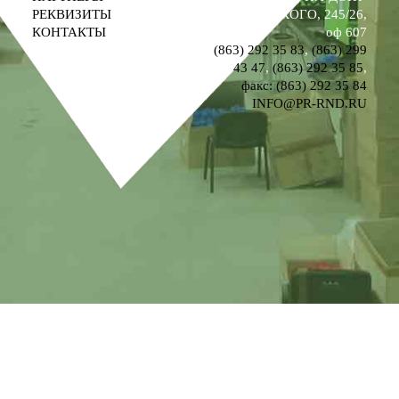
РЕКВИЗИТЫ
УЛ. М. ГОРЬКОГО, 245/26,
КОНТАКТЫ
оф 607
(863) 292 35 83
,
(863) 299
43 47
,
(863) 292 35 85
,
факс: (863) 292 35 84
INFO@PR-RND.RU