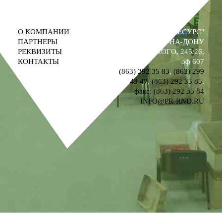
О КОМПАНИИ
ООО "ПРОМРЕСУРС"
ПАРТНЕРЫ
РОСТОВ-НА-ДОНУ
РЕКВИЗИТЫ
УЛ. М. ГОРЬКОГО, 245/26,
КОНТАКТЫ
оф 607
(863) 292 35 83
,
(863) 299
43 47
,
(863) 292 35 85
,
факс: (863) 292 35 84
INFO@PR-RND.RU