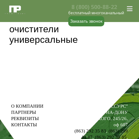
8 (800) 500-88-22
бесплатный многоканальный
Заказать звонок
очистители
универсальные
О КОМПАНИИ
ООО "ПРОМРЕСУРС"
ПАРТНЕРЫ
РОСТОВ-НА-ДОНУ
РЕКВИЗИТЫ
УЛ. М. ГОРЬКОГО, 245/26,
КОНТАКТЫ
оф 607
(863) 292 35 83
,
(863) 299
43 47
,
(863) 292 35 85
,