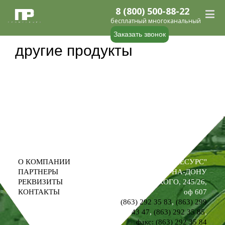
8 (800) 500-88-22
бесплатный многоканальный
Заказать звонок
другие продукты
О КОМПАНИИ
ООО "ПРОМРЕСУРС"
ПАРТНЕРЫ
РОСТОВ-НА-ДОНУ
РЕКВИЗИТЫ
УЛ. М. ГОРЬКОГО, 245/26,
КОНТАКТЫ
оф 607
(863) 292 35 83
,
(863) 299
43 47
,
(863) 292 35 85
,
факс: (863) 292 35 84