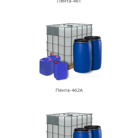
Пента-461
Пента-462А