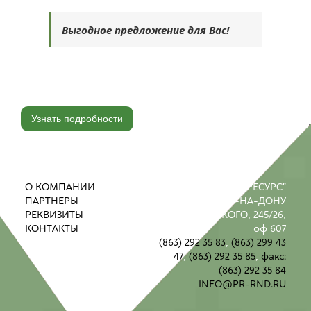
Выгодное предложение для Вас!
Узнать подробности
О КОМПАНИИ
ООО "ПРОМРЕСУРС"
ПАРТНЕРЫ
РОСТОВ-НА-ДОНУ
РЕКВИЗИТЫ
УЛ. М. ГОРЬКОГО, 245/26,
КОНТАКТЫ
оф 607
(863) 292 35 83
,
(863) 299 43
47
,
(863) 292 35 85
,
факс:
(863) 292 35 84
INFO@PR-RND.RU