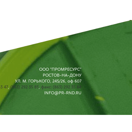
ООО "ПРОМРЕСУРС"
РОСТОВ-НА-ДОНУ
УЛ. М. ГОРЬКОГО, 245/26, оф 607
43 47
,
(863) 292 35 85
,
факс: (863) 292 35 84
INFO@PR-RND.RU