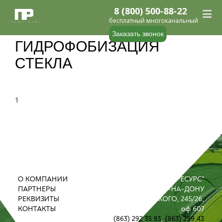
8 (800) 500-88-22
бесплатный многоканальный
Заказать звонок
ГИДРОФОБИЗАЦИЯ
СТЕКЛА
1
О КОМПАНИИ
ООО "ПРОМРЕСУРС"
ПАРТНЕРЫ
РОСТОВ-НА-ДОНУ
РЕКВИЗИТЫ
УЛ. М. ГОРЬКОГО, 245/26,
КОНТАКТЫ
оф 607
(863) 292 35 83
,
(863) 299 43