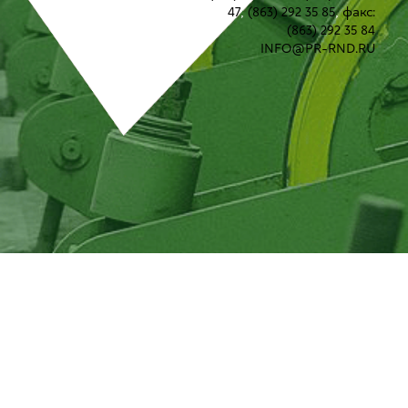
47
,
(863) 292 35 85
,
факс:
(863) 292 35 84
INFO@PR-RND.RU